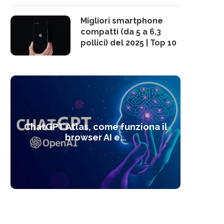
Migliori smartphone
compatti (da 5 a 6,3
pollici) del 2025 | Top 10
10 s
ChatGPT Atlas, come funziona il
Alcolo
Deep
Com
l’ot
browser AI e...
dal
com
f