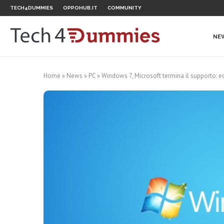
TECH4DUMMIES
OPPOHUB.IT
COMMUNITY
NE
Home
»
News
»
PC
»
Windows 7, Microsoft termina il supporto: e