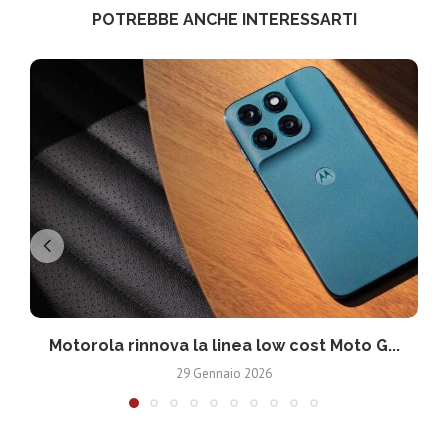
POTREBBE ANCHE INTERESSARTI
Motorola rinnova la linea low cost Moto G...
V
29 Gennaio 2026