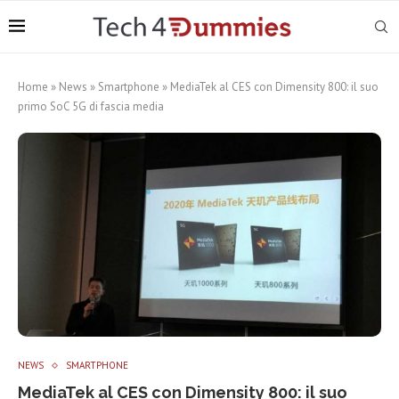
Home
»
News
»
Smartphone
»
MediaTek al CES con Dimensity 800: il suo
primo SoC 5G di fascia media
NEWS
SMARTPHONE
MediaTek al CES con Dimensity 800: il suo