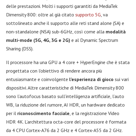
delle prestazioni. Molti i supporti garantiti da MediaTek
Dimensity 800: oltre al già citato
supporto 5G
, va
sottolineato anche il supporto alle reti stand alone (SA) e
non-standalone (NSA) sub-6GHz, così come alla
modalità
multi-mode (5G, 4G, 3G e 2G)
e al Dynamic Spectrum
Sharing (DSS).
Il processore ha una GPU a 4 core + HyperEngine che è stata
progettata con l’obiettivo di rendere ancora più
entusiasmante e coinvolgente
l’esperienza di gioco
sui vari
dispositivi. Altre caratteristiche di MediaTek Dimensity 800
sono l’autofocus basato sull’intelligenza artificiale, l’auto
WB, la riduzione del rumore, AI HDR, un hardware dedicato
per il
riconoscimento facciale
, e la registrazione Video
HDR 4K. L’architettura octa-core del processore è formata
da 4 CPU Cortex-A76 da 2 GHz e 4 Cortex-A55 da 2 GHz.