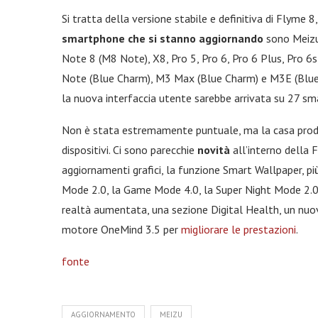
Si tratta della versione stabile e definitiva di Flyme 8
smartphone che si stanno aggiornando
sono Meizu 
Note 8 (M8 Note), X8, Pro 5, Pro 6, Pro 6 Plus, Pro 6
Note (Blue Charm), M3 Max (Blue Charm) e M3E (Blue 
la nuova interfaccia utente sarebbe arrivata su 27 s
Non è stata estremamente puntuale, ma la casa produ
dispositivi. Ci sono parecchie
novità
all’interno della 
aggiornamenti grafici, la funzione Smart Wallpaper, pi
Mode 2.0, la Game Mode 4.0, la Super Night Mode 2.0 
realtà aumentata, una sezione Digital Health, un nuovo
motore OneMind 3.5 per
migliorare le prestazioni
.
fonte
AGGIORNAMENTO
MEIZU