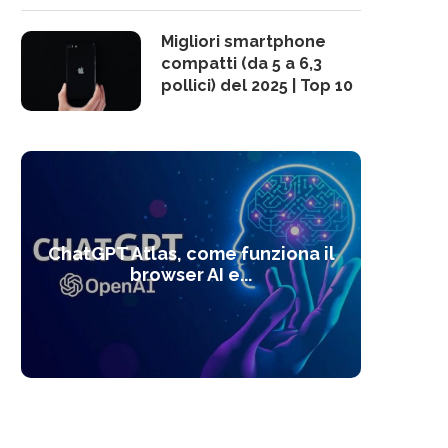
Migliori smartphone
compatti (da 5 a 6,3
pollici) del 2025 | Top 10
10 s
ChatGPT Atlas, come funziona il
Alcolo
Deep
Com
l’ot
browser AI e...
dal
com
f