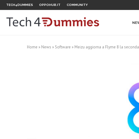
TECH4DUMMIES
OPPOHUB.IT
COMMUNITY
NE
Home
»
News
»
Software
»
Meizu aggiorna a Flyme 8 la seconda