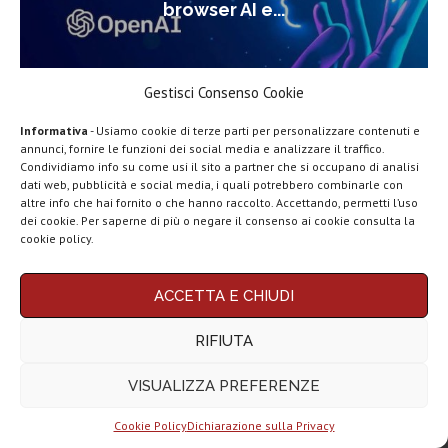
browser AI e...
Gestisci Consenso Cookie
Informativa
- Usiamo cookie di terze parti per personalizzare contenuti e
annunci, fornire le funzioni dei social media e analizzare il traffico.
Condividiamo info su come usi il sito a partner che si occupano di analisi
dati web, pubblicità e social media, i quali potrebbero combinarle con
LEGGI ANCHE
altre info che hai fornito o che hanno raccolto. Accettando, permetti l’uso
dei cookie. Per saperne di più o negare il consenso ai cookie consulta la
Come registrare
cookie policy.
chiamate su
Android 12,...
ACCETTA E CHIUDI
5 modi per
collegare lo
RIFIUTA
smartphone...
Tech for Dummies
VISUALIZZA PREFERENZE
Android 13: lista
completa dei
dispositivi...
Cookie Policy
Dichiarazione sulla Privacy
TECH4D.IT