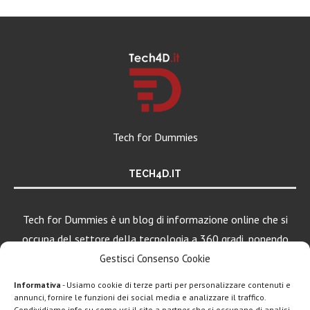
Tech for Dummies
TECH4D.IT
Tech for Dummies è un blog di informazione online che si
occupa del settore della tecnologia a 360 gradi, ponendo
una particolare attenzione al mondo Android, Apple e
Gestisci Consenso Cookie
Windows.
Informativa
- Usiamo cookie di terze parti per personalizzare contenuti e
annunci, fornire le funzioni dei social media e analizzare il traffico.
Condividiamo info su come usi il sito a partner che si occupano di analisi