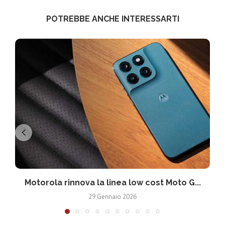
POTREBBE ANCHE INTERESSARTI
Motorola rinnova la linea low cost Moto G...
V
29 Gennaio 2026