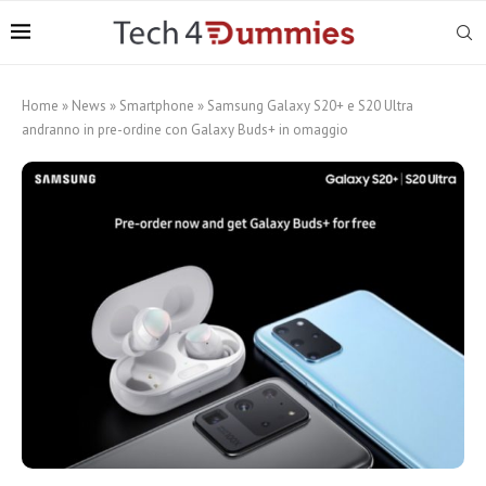
Home
»
News
»
Smartphone
»
Samsung Galaxy S20+ e S20 Ultra
andranno in pre-ordine con Galaxy Buds+ in omaggio