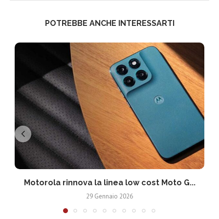
POTREBBE ANCHE INTERESSARTI
Motorola rinnova la linea low cost Moto G...
V
29 Gennaio 2026