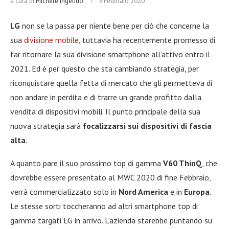
a cura di
Michele Ingelido
5 Febbraio 2020
LG
non se la passa per niente bene per ciò che concerne la
sua
divisione mobile
, tuttavia ha recentemente promesso di
far ritornare la sua divisione smartphone all’attivo entro il
2021. Ed è per questo che sta cambiando strategia, per
riconquistare quella fetta di mercato che gli permetteva di
non andare in perdita e di trarre un grande profitto dalla
vendita di dispositivi mobili. Il punto principale della sua
nuova strategia sarà
focalizzarsi sui dispositivi di fascia
alta
.
A quanto pare il suo prossimo top di gamma
V60 ThinQ
, che
dovrebbe essere presentato al MWC 2020 di fine Febbraio,
verrà commercializzato solo in
Nord America
e in
Europa
.
Le stesse sorti toccheranno ad altri smartphone top di
gamma targati LG in arrivo. L’azienda starebbe puntando su