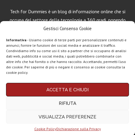
Tech for Dummies è un blog di informazione online che si
occupa del settore della tecnologia a 360 gradi, ponendo
una particolare attenzione al mondo Android, Apple e
Gestisci Consenso Cookie
Windows.
Informativa
- Usiamo cookie di terze parti per personalizzare contenuti e
annunci, fornire le funzioni dei social media e analizzare il traffico.
Condividiamo info su come usi il sito a partner che si occupano di analisi
dati web, pubblicità e social media, i quali potrebbero combinarle con
LEGGI ANCHE
altre info che hai fornito o che hanno raccolto. Accettando, permetti l’uso
dei cookie. Per saperne di più o negare il consenso ai cookie consulta la
Motorola rinnova
cookie policy.
la linea low cost...
Chi siamo
Contatti
Disclaimer
Privacy policy
ACCETTA E CHIUDI
Vivo X200T
Copyright © 2025 Tech4Dummies. Tutti i diritti riservati. Progettato e sviluppato da
Tech4D di Michele Ingelido
- P. IVA 04124050719
ufficiale: flagship
RIFIUTA
Questo blog non rappresenta una testata giornalistica in quanto viene aggiornato
per intenditori...
senza alcuna periodicità. Non può pertanto considerarsi un prodotto editoriale ai
sensi della legge n° 62 del 7.03.2001. Tech4Dummies partecipa al Programma
VISUALIZZA PREFERENZE
Affiliazione Amazon EU, un programma che eroga ai siti una commissione
NexPhone è il
pubblicitaria in cambio di pubblicità e link al sito Amazon.it. In veste di affiliato
primo
Tech4Dummies riceve un guadagno dagli acquisti idonei.
smartphone con...
Cookie Policy
Dichiarazione sulla Privacy