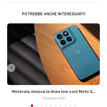
POTREBBE ANCHE INTERESSARTI
Motorola rinnova la linea low cost Moto G...
V
29 Gennaio 2026