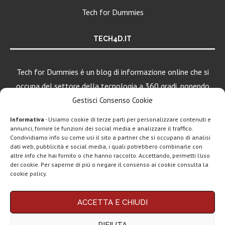
Tech for Dummies
TECH4D.IT
Tech for Dummies è un blog di informazione online che si
occupa del settore della tecnologia a 360 gradi, ponendo
una particolare attenzione al mondo Android, Apple e
Gestisci Consenso Cookie
Windows.
Informativa
- Usiamo cookie di terze parti per personalizzare contenuti e
annunci, fornire le funzioni dei social media e analizzare il traffico.
Condividiamo info su come usi il sito a partner che si occupano di analisi
LEGGI ANCHE
dati web, pubblicità e social media, i quali potrebbero combinarle con
altre info che hai fornito o che hanno raccolto. Accettando, permetti l’uso
ClawdBot
dei cookie. Per saperne di più o negare il consenso ai cookie consulta la
(OpenClaw):
cookie policy.
spopola l’agente
AI per...
Chi siamo
Contatti
Disclaimer
Privacy policy
ACCETTA E CHIUDI
Google AI Plus
Copyright © 2025 Tech4Dummies. Tutti i diritti riservati. Progettato e sviluppato da
Tech4D di Michele Ingelido
- P. IVA 04124050719
disponibile in
RIFIUTA
Questo blog non rappresenta una testata giornalistica in quanto viene aggiornato