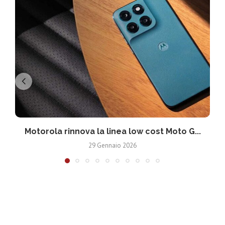
Motorola rinnova la linea low cost Moto G...
V
29 Gennaio 2026