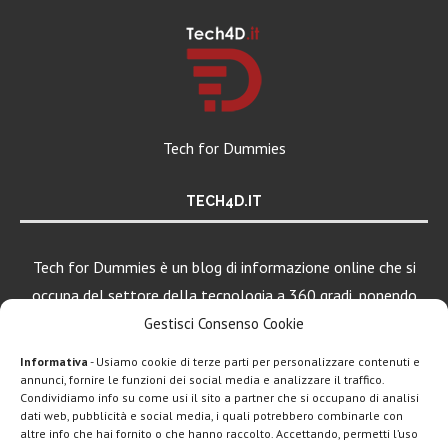
Tech for Dummies
TECH4D.IT
Tech for Dummies è un blog di informazione online che si
occupa del settore della tecnologia a 360 gradi, ponendo
una particolare attenzione al mondo Android, Apple e
Gestisci Consenso Cookie
Windows.
Informativa
- Usiamo cookie di terze parti per personalizzare contenuti e
annunci, fornire le funzioni dei social media e analizzare il traffico.
Condividiamo info su come usi il sito a partner che si occupano di analisi
dati web, pubblicità e social media, i quali potrebbero combinarle con
LEGGI ANCHE
altre info che hai fornito o che hanno raccolto. Accettando, permetti l’uso