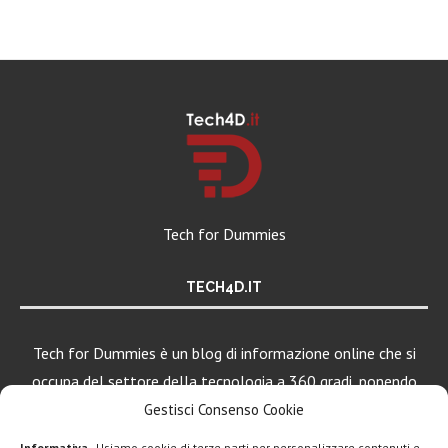
Tech for Dummies
TECH4D.IT
Tech for Dummies è un blog di informazione online che si
occupa del settore della tecnologia a 360 gradi, ponendo
una particolare attenzione al mondo Android, Apple e
Gestisci Consenso Cookie
Windows.
Informativa
- Usiamo cookie di terze parti per personalizzare contenuti e