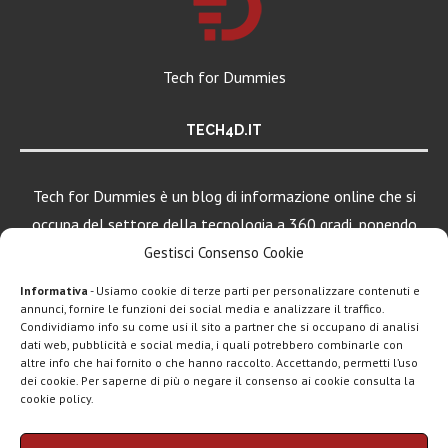
Tech for Dummies
TECH4D.IT
Tech for Dummies è un blog di informazione online che si
occupa del settore della tecnologia a 360 gradi, ponendo
una particolare attenzione al mondo Android, Apple e
Gestisci Consenso Cookie
Windows.
Informativa
- Usiamo cookie di terze parti per personalizzare contenuti e
annunci, fornire le funzioni dei social media e analizzare il traffico.
Condividiamo info su come usi il sito a partner che si occupano di analisi
dati web, pubblicità e social media, i quali potrebbero combinarle con
LEGGI ANCHE
altre info che hai fornito o che hanno raccolto. Accettando, permetti l’uso
dei cookie. Per saperne di più o negare il consenso ai cookie consulta la
Motorola rinnova
cookie policy.
la linea low cost...
Chi siamo
Contatti
Disclaimer
Privacy policy