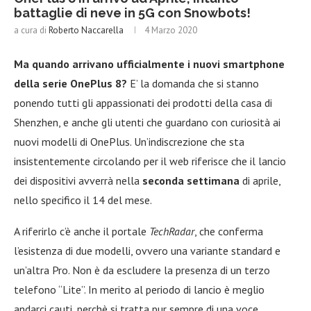
battaglie di neve in 5G con Snowbots!
a cura di
Roberto Naccarella
4 Marzo 2020
Ma quando arrivano ufficialmente i nuovi smartphone
della serie OnePlus 8?
E’ la domanda che si stanno
ponendo tutti gli appassionati dei prodotti della casa di
Shenzhen, e anche gli utenti che guardano con curiosità ai
nuovi modelli di OnePlus. Un’indiscrezione che sta
insistentemente circolando per il web riferisce che il lancio
dei dispositivi avverrà nella
seconda settimana
di aprile,
nello specifico il 14 del mese.
A riferirlo c’è anche il portale
TechRadar
, che conferma
l’esistenza di due modelli, ovvero una variante standard e
un’altra Pro. Non è da escludere la presenza di un terzo
telefono “Lite”. In merito al periodo di lancio è meglio
andarci cauti, perchè si tratta pur sempre di una voce.