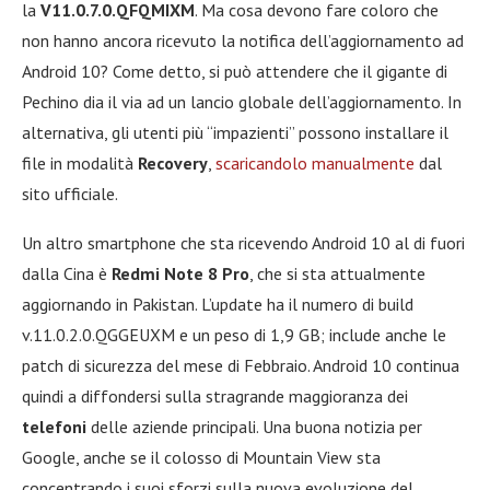
la
V11.0.7.0.QFQMIXM
. Ma cosa devono fare coloro che
non hanno ancora ricevuto la notifica dell’aggiornamento ad
Android 10? Come detto, si può attendere che il gigante di
Pechino dia il via ad un lancio globale dell’aggiornamento. In
alternativa, gli utenti più “impazienti” possono installare il
file in modalità
Recovery
,
scaricandolo manualmente
dal
sito ufficiale.
Un altro smartphone che sta ricevendo Android 10 al di fuori
dalla Cina è
Redmi Note 8 Pro
, che si sta attualmente
aggiornando in Pakistan. L’update ha il numero di build
v.11.0.2.0.QGGEUXM e un peso di 1,9 GB; include anche le
patch di sicurezza del mese di Febbraio. Android 10 continua
quindi a diffondersi sulla stragrande maggioranza dei
telefoni
delle aziende principali. Una buona notizia per
Google, anche se il colosso di Mountain View sta
concentrando i suoi sforzi sulla nuova evoluzione del