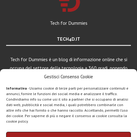
Tech for Dummies
TECH4D.IT
Tech for Dummies è un blog di informazione online che si
occupa del settore della tecnologia a 360 gradi, ponendo
una particolare attenzione al mondo Android, Apple e
Gestisci Consenso Cookie
Windows.
Informativa
- Usiamo cookie di terze parti per personalizzare contenuti e
annunci, fornire le funzioni dei social media e analizzare il traffico.
Condividiamo info su come usi il sito a partner che si occupano di analisi
dati web, pubblicità e social media, i quali potrebbero combinarle con
LEGGI ANCHE
altre info che hai fornito o che hanno raccolto. Accettando, permetti l’uso
dei cookie. Per saperne di più o negare il consenso ai cookie consulta la
Motorola rinnova
cookie policy.
la linea low cost...
Chi siamo
Contatti
Disclaimer
Privacy policy