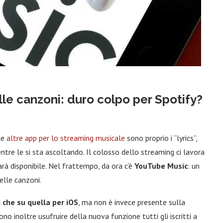
lle canzoni: duro colpo per Spotify?
te
altre app per lo streaming musicale
sono proprio i “lyrics”,
tre le si sta ascoltando. Il colosso dello streaming ci lavora
à disponibile. Nel frattempo, da ora c’è
YouTube Music
: un
elle canzoni.
d che su quella per iOS
, ma non è invece presente sulla
no inoltre usufruire della nuova funzione tutti gli iscritti a