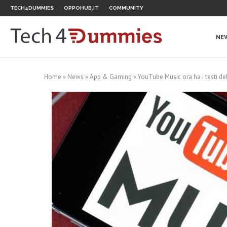
TECH4DUMMIES
OPPOHUB.IT
COMMUNITY
NE
Home
»
News
»
App & Gaming
»
YouTube Music ora ha i testi de