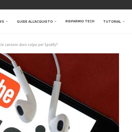
RISPARMIO TECH
WS
GUIDE ALL’ACQUISTO
TUTORIAL
lle canzoni: duro colpo per Spotify?