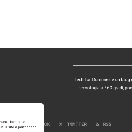
Tech for Dummies è un blog d
tecnologia a 360 gradi, po
unci, fornire le
FACEBOOK
TWITTER
RSS
si il sito a partner che