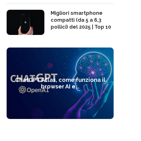
Migliori smartphone
compatti (da 5 a 6,3
pollici) del 2025 | Top 10
10 s
ChatGPT Atlas, come funziona il
Alcolo
Deep
Com
l’ot
browser AI e...
dal
com
f