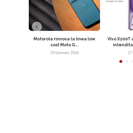
Motorola rinnova la linea low
Vivo X200T u
cost Moto G...
intendito
29 Gennaio 2026
27