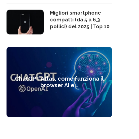
Migliori smartphone
compatti (da 5 a 6,3
pollici) del 2025 | Top 10
10 s
ChatGPT Atlas, come funziona il
Alcolo
Deep
Com
l’ot
browser AI e...
dal
com
f