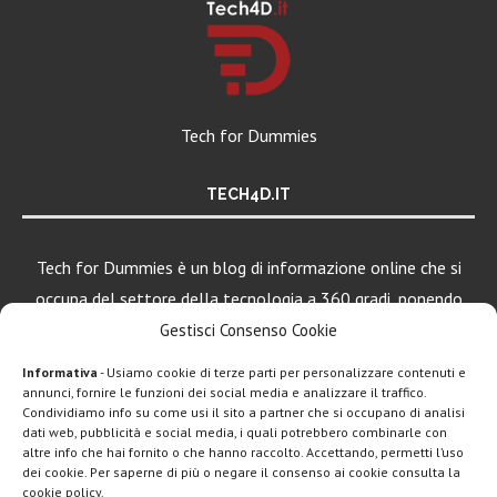
Tech for Dummies
TECH4D.IT
Tech for Dummies è un blog di informazione online che si
occupa del settore della tecnologia a 360 gradi, ponendo
una particolare attenzione al mondo Android, Apple e
Gestisci Consenso Cookie
Windows.
Informativa
- Usiamo cookie di terze parti per personalizzare contenuti e
annunci, fornire le funzioni dei social media e analizzare il traffico.
Condividiamo info su come usi il sito a partner che si occupano di analisi
dati web, pubblicità e social media, i quali potrebbero combinarle con
LEGGI ANCHE
altre info che hai fornito o che hanno raccolto. Accettando, permetti l’uso
dei cookie. Per saperne di più o negare il consenso ai cookie consulta la
Motorola rinnova
cookie policy.