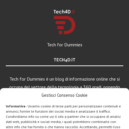
Tech for Dummies
TECH4D.IT
Tech for Dummies è un blog di informazione online che si
occupa del settore della tecnologia a 360 gradi, ponendo
una particolare attenzione al mondo Android, Apple e
Gestisci Consenso Cookie
Windows.
Informativa
- Usiamo cookie di terze parti per personalizzare contenuti e
annunci, fornire le funzioni dei social media e analizzare il traffico.
Condividiamo info su come usi il sito a partner che si occupano di analisi
dati web, pubblicità e social media, i quali potrebbero combinarle con
LEGGI ANCHE
altre info che hai fornito o che hanno raccolto. Accettando, permetti l’uso