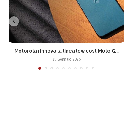
Motorola rinnova la linea low cost Moto G...
V
29 Gennaio 2026