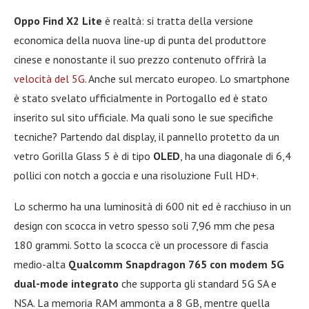
Oppo Find X2 Lite
è realtà: si tratta della versione
economica della nuova line-up di punta del produttore
cinese e nonostante il suo prezzo contenuto offrirà la
velocità del 5G
. Anche sul mercato europeo. Lo smartphone
è stato svelato ufficialmente in Portogallo ed è stato
inserito sul sito ufficiale. Ma quali sono le sue specifiche
tecniche? Partendo dal display, il pannello protetto da un
vetro Gorilla Glass 5 è di tipo
OLED
, ha una diagonale di 6,4
pollici con notch a goccia e una risoluzione Full HD+.
Lo schermo ha una luminosità di 600 nit ed è racchiuso in un
design con scocca in vetro spesso soli 7,96 mm che pesa
180 grammi. Sotto la scocca c’è un processore di fascia
medio-alta
Qualcomm Snapdragon 765 con modem 5G
dual-mode integrato
che supporta gli standard 5G SA e
NSA. La memoria RAM ammonta a 8 GB, mentre quella