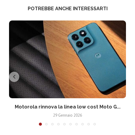
POTREBBE ANCHE INTERESSARTI
Motorola rinnova la linea low cost Moto G...
V
29 Gennaio 2026