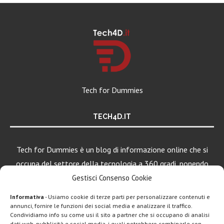
Tech for Dummies
TECH4D.IT
Tech for Dummies è un blog di informazione online che si
occupa del settore della tecnologia a 360 gradi, ponendo
una particolare attenzione al mondo Android, Apple e
Gestisci Consenso Cookie
Windows.
Informativa
- Usiamo cookie di terze parti per personalizzare contenuti e
annunci, fornire le funzioni dei social media e analizzare il traffico.
Condividiamo info su come usi il sito a partner che si occupano di analisi
dati web, pubblicità e social media, i quali potrebbero combinarle con