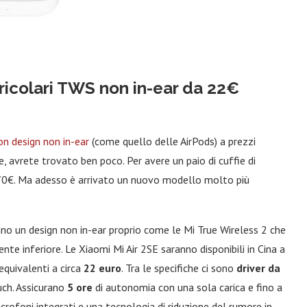
auricolari TWS non in-ear da 22€
con design non in-ear
(come quello delle AirPods) a prezzi
e, avrete trovato ben poco. Per avere un paio di cuffie di
ca 70€. Ma adesso è arrivato un nuovo modello molto più
nno un design non in-ear proprio come le Mi True Wireless 2 che
nte inferiore. Le Xiaomi Mi Air 2SE saranno disponibili in Cina a
equivalenti a circa
22 euro
. Tra le specifiche ci sono
driver da
uch. Assicurano
5 ore
di autonomia con una sola carica e fino a
crofoni integrati e una tecnologia di riduzione del rumore in