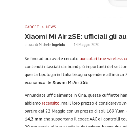
GADGET
NEWS
Xiaomi Mi Air 2SE: ufficiali gli 
a cura di
Michele Ingelido
14 Maggio 2020
Se fino ad ora avete cercato
auricolari true wireless 
contenuti rilasciati dai brand più importanti del settor
questa tipologia in Italia bisogna spendere all’incir
economico: le
Xiaomi Mi Air 2SE
.
Annunciate ufficialmente in Cina, queste cuffiette ha
abbiamo
recensito
, ma il loro prezzo è considerevolme
partire dal 22 Maggio con un prezzo di soli 169 Yuan, 
14,2 mm
che supportano il codec AAC e i controlli to
20 ore grazie alla custodia in dotazione, hanno due mi