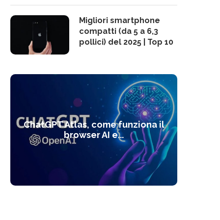
Migliori smartphone
compatti (da 5 a 6,3
pollici) del 2025 | Top 10
10 s
ChatGPT Atlas, come funziona il
Alcolo
Deep
Com
l’ot
browser AI e...
dal
com
f