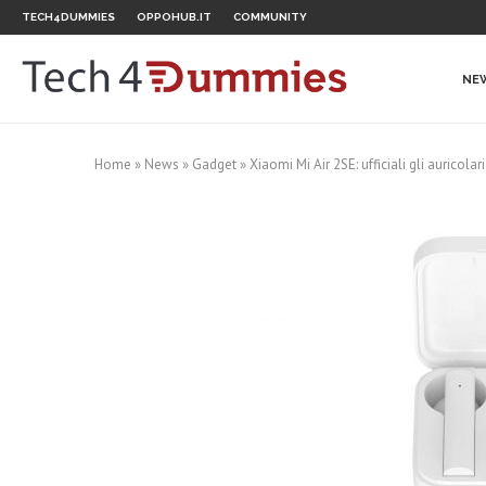
TECH4DUMMIES
OPPOHUB.IT
COMMUNITY
NE
Home
»
News
»
Gadget
»
Xiaomi Mi Air 2SE: ufficiali gli auricol