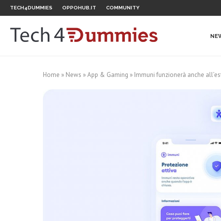
TECH4DUMMIES
OPPOHUB.IT
COMMUNITY
NE
Home
»
News
»
App & Gaming
»
Immuni funzionerà anche all’est