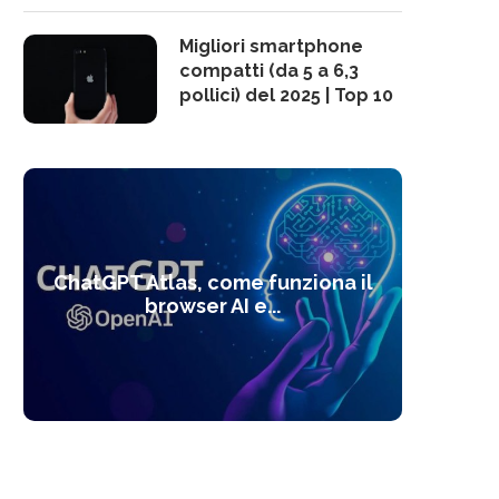
Migliori smartphone
compatti (da 5 a 6,3
pollici) del 2025 | Top 10
10 s
ChatGPT Atlas, come funziona il
Alcolo
Deep
Com
l’ot
browser AI e...
dal
com
f