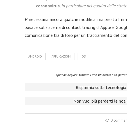
coronavirus
, in particolare nel quadro delle stra
E’ necessaria ancora qualche modifica, ma presto Immuni
basate sul sistema di contact tracing di Apple e Goog
comunicazione tra di loro per un tracciamento del cont
ANDROID
APPLICAZIONI
IOS
Quando acquisti tramite i link sul nostro sito, pot
Risparmia sulla tecnologia:
Non vuoi più perderti le not
0 commen