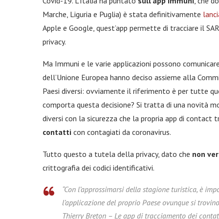
Covid-19. L’Italia ha puntato
sull’app Immuni
, che d
Marche, Liguria e Puglia) è stata definitivamente
lanci
Apple e Google, quest’app permette di tracciare il SA
privacy.
Ma Immuni e le varie applicazioni possono comunicare 
dell’Unione Europea hanno deciso assieme alla Commi
Paesi diversi: ovviamente il riferimento è per tutte 
comporta questa decisione? Si tratta di una novità mol
diversi con la sicurezza che la propria app di contact 
contatti
con contagiati da coronavirus.
Tutto questo a tutela della privacy, dato che
non verr
crittografia dei codici identificativi.
“Con l’approssimarsi della stagione turistica, è imp
l’applicazione del proprio Paese ovunque si trovino
Thierry Breton – Le app di tracciamento dei contat