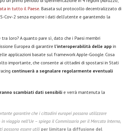
opo un primo periodo di sperimentazione in 4 regioni (Abruzzo,
ata in tutto il Paese
. Basata sul protocollo decentralizzato di
RS-Cov-2 senza esporre i dati dell’utente e garantendo la
tra loro? A quanto pare sì, dato che i Paesi membri
ssione Europea di garantire
l’interoperabilità delle app
in
quelle applicazioni basate sul framework Apple-Google. Cosa
to importante, che consente ai cittadini di spostarsi in Stati
tracing
continuerà a segnalare regolarmente eventuali
anno scambiati dati sensibili
e verrà mantenuta la
ortante garantire che i cittadini europei possano utilizzare
 in viaggio nell’Ue – spiega il Commissario per il Mercato Interno,
ti possono essere utili
per limitare la diffusione del