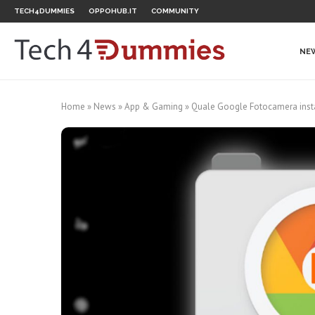
TECH4DUMMIES
OPPOHUB.IT
COMMUNITY
NE
Home
»
News
»
App & Gaming
»
Quale Google Fotocamera insta