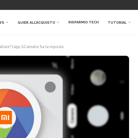
RISPARMIO TECH
WS
GUIDE ALL’ACQUISTO
TUTORIAL
llare? L’app GCamator ha la risposta