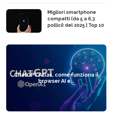
Migliori smartphone
compatti (da 5 a 6,3
pollici) del 2025 | Top 10
10 s
ChatGPT Atlas, come funziona il
Alcolo
Deep
Com
l’ot
browser AI e...
dal
com
f