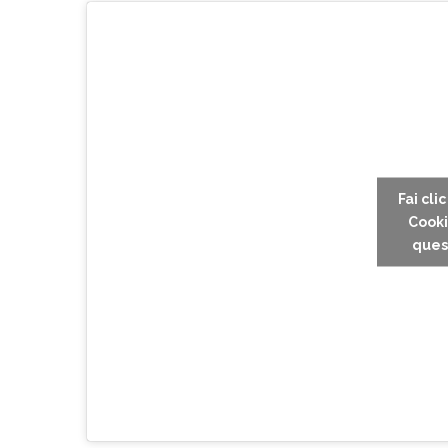
Fai cli
Cooki
ques