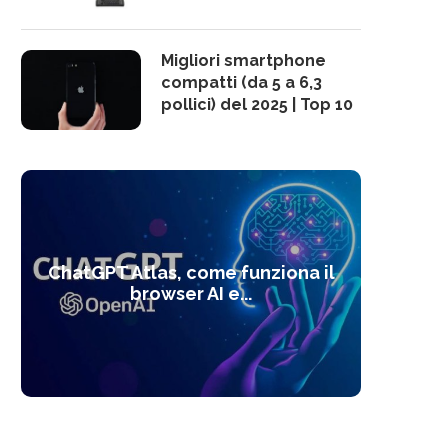
Migliori smartphone
compatti (da 5 a 6,3
pollici) del 2025 | Top 10
10 s
ChatGPT Atlas, come funziona il
Alcolo
Deep
Com
l’ot
browser AI e...
dal
com
f