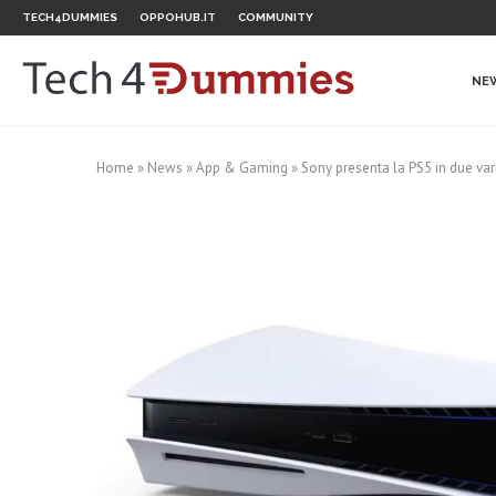
TECH4DUMMIES
OPPOHUB.IT
COMMUNITY
NE
Home
»
News
»
App & Gaming
»
Sony presenta la PS5 in due vari