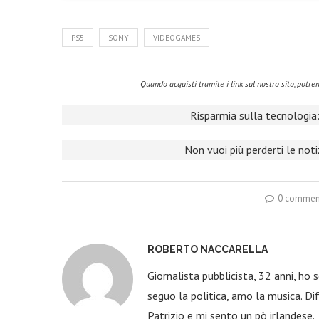
PS5
SONY
VIDEOGAMES
Quando acquisti tramite i link sul nostro sito, pot
Risparmia sulla tecnologia:
Non vuoi più perderti le not
0 commen
ROBERTO NACCARELLA
Giornalista pubblicista, 32 anni, ho
seguo la politica, amo la musica. Dif
Patrizio e mi sento un pò irlandese.