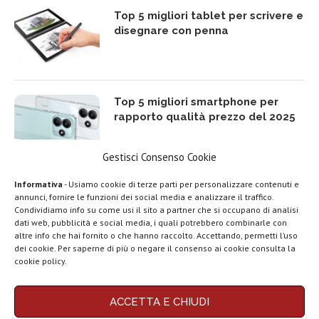
Top 5 migliori tablet per scrivere e
disegnare con penna
Top 5 migliori smartphone per
rapporto qualità prezzo del 2025
Gestisci Consenso Cookie
Informativa
- Usiamo cookie di terze parti per personalizzare contenuti e
Top 5 migliori TV Box Android e
annunci, fornire le funzioni dei social media e analizzare il traffico.
Google TV del 2025
Condividiamo info su come usi il sito a partner che si occupano di analisi
dati web, pubblicità e social media, i quali potrebbero combinarle con
LEGGI ANCHE
altre info che hai fornito o che hanno raccolto. Accettando, permetti l’uso
dei cookie. Per saperne di più o negare il consenso ai cookie consulta la
Motorola rinnova
cookie policy.
la linea low cost...
Migliori smartphone compatti (da
5 a 6,3 pollici) del 2025 | Top 10
ACCETTA E CHIUDI
Vivo X200T