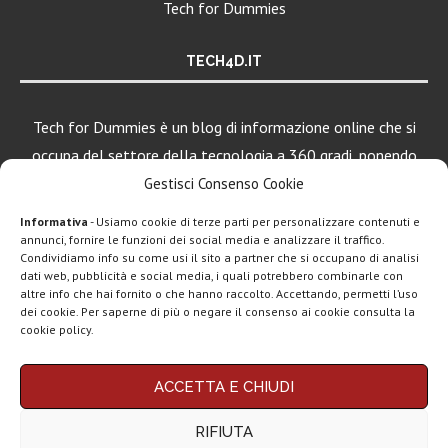
Tech for Dummies
TECH4D.IT
Tech for Dummies è un blog di informazione online che si
occupa del settore della tecnologia a 360 gradi, ponendo
una particolare attenzione al mondo Android, Apple e
Gestisci Consenso Cookie
Windows.
Informativa
- Usiamo cookie di terze parti per personalizzare contenuti e
annunci, fornire le funzioni dei social media e analizzare il traffico.
Condividiamo info su come usi il sito a partner che si occupano di analisi
LEGGI ANCHE
dati web, pubblicità e social media, i quali potrebbero combinarle con
altre info che hai fornito o che hanno raccolto. Accettando, permetti l’uso
ClawdBot
dei cookie. Per saperne di più o negare il consenso ai cookie consulta la
(OpenClaw):
cookie policy.
spopola l’agente
AI per...
Chi siamo
Contatti
Disclaimer
Privacy policy
ACCETTA E CHIUDI
Google AI Plus
Copyright © 2025 Tech4Dummies. Tutti i diritti riservati. Progettato e sviluppato da
Tech4D di Michele Ingelido
- P. IVA 04124050719
disponibile in
RIFIUTA
Questo blog non rappresenta una testata giornalistica in quanto viene aggiornato
Italia:...
senza alcuna periodicità. Non può pertanto considerarsi un prodotto editoriale ai