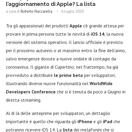
l’aggiornamento di Apple? La lista
a cura di
Roberto Naccarella
6 Luglio 2020
Tra gli appassionati dei prodotti
Apple
c’è grande attesa per
provare in prima persona tutte le novità di
iOS 14
, la nuova
versione del sistema operativo. Il lancio ufficiale è previsto
per il prossimo autunno o al massimo entro la fine dell’anno,
salvo emergenze dovute a nuove ondate di contagio da
coronavirus. Il gigante di Cupertino, nel frattempo, ha già
provveduto a distribuire
le prime beta
per sviluppatori,
illustrando diverse nuove funzionalità nel
WorldWide
Developers Conference
che si è tenuta da poco a Giugno in
diretta streaming.
Al di là delle anteprime per sviluppatori, un dettaglio
importante è quello che riguarda gli
iPhone
e gli
iPad
che
potranno ricevere iOS 14. La
lista
dei melafonini che si