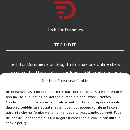
Tech for Dummies
TECH4D.IT
Tech for Dummies è un blog di informazione online che si
occupa del settore della tecnologia a 360 gradi, ponendo
una particolare attenzione al mondo Android, Apple e
Gestisci Consenso Cookie
Windows.
Informativa
- Usiamo cookie di terze parti per personalizzare contenuti e
annunci, fornire le funzioni dei social media e analizzare il traffico.
Condividiamo info su come usi il sito a partner che si occupano di analisi
dati web, pubblicità e social media, i quali potrebbero combinarle con
LEGGI ANCHE
altre info che hai fornito o che hanno raccolto. Accettando, permetti l’uso
dei cookie. Per saperne di più o negare il consenso ai cookie consulta la
Motorola rinnova
cookie policy.
la linea low cost...