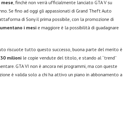
i mese
, finchè non verrà ufficialmente lanciato GTA V su
anno. Se fino ad oggi gli appassionati di Grand Theft Auto
attaforma di Sony il prima possibile, con la promozione di
aumentano i mesi
e maggiore è la possibilità di guadagnare
Auto riscuote tutto questo successo, buona parte del merito è
130 milioni
le copie vendute del titolo, e stando al “trend”
mentare. GTA VI non è ancora nei programmi, ma con queste
zione è valida solo a chi ha attivo un piano in abbonamento a