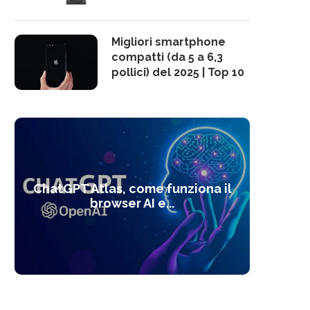
Migliori smartphone
compatti (da 5 a 6,3
pollici) del 2025 | Top 10
10 s
ChatGPT Atlas, come funziona il
Alcolo
Deep
Com
l’ot
browser AI e...
dal
com
f