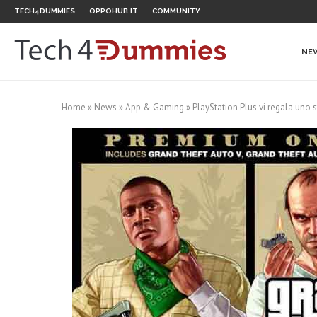
TECH4DUMMIES
OPPOHUB.IT
COMMUNITY
NE
Home
»
News
»
App & Gaming
»
PlayStation Plus vi regala uno 