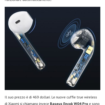
Il suo prezzo è di 469 dollari. Le nuove cuffie true wireless
di Xiaomi si chiamano invece
Baseus Encok W04 Pro
e sono