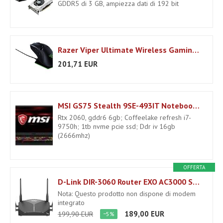
GDDR5 di 3 GB, ampiezza dati di 192 bit
Razer Viper Ultimate Wireless Gaming Mouse, Gioco Sensore Ottico 20K Focus+, Solo 74 G, fino a 70 Ore di Durata della Batteria e Illuminazione RGB Chroma, con Charging Dock, Nero
201,71 EUR
MSI GS75 Stealth 9SE-493IT Notebook Gaming, 17.3" FHD,Intel Core i7 9750H, 16 GB DDR IV, 1TB SSD, Scheda Grafica Nvidia RTX 2060, 6 GB [Layout Italiano]
Rtx 2060, gddr6 6gb; Coffeelake refresh i7-
9750h; 1tb nvme pcie ssd; Ddr iv 16gb
(2666mhz)
OFFERTA
D-Link DIR-3060 Router EXO AC3000 Smart Mesh Wi-Fi, McAfee Integrato, Processore Dual-core, 4 Gigabit LAN, 1 USB 2.0, 1 USB 3.0
Nota: Questo prodotto non dispone di modem
integrato
189,00 EUR
199,90 EUR
−5%