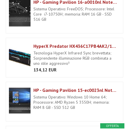
HP - Gaming Pavilion 16-a0010nl Notebook, Intel Core i7-10750H, RAM 16 GB, SSD 512 GB, NVIDIA GeForce RTX 2060 Max-Q 6 GB, FreeDos, Schermo 16.1” FHD IPS, Audio B&O, Webcam, USB-C, HDMI, RJ-45, Nero
Sistema Operativo: FreeDOS; Processore: Intel
Core i7-10750H; memoria: RAM 16 GB - SSD
516 GB
HyperX Predator HX436C17PB4AK2/16 Memoria DDR4 16 GB, Kit da 2x8 GB, 3600MHz CL17 DIMM XMP RGB
Tecnologia HyperX Infrared Sync brevettata;
Sorprendente illuminazione RGB combinata a
uno stile aggressivo¹
134,12 EUR
HP - Gaming Pavilion 15-ec0023nl Notebook Gaming, AMD Ryzen 5 3550H, RAM 8 GB, SSD 512 GB, NVIDIA GeForce GTX 1650 4 GB, Windows 10 Home, Schermo FHD IPS 15.6", Lettore Micro SD, USB-C, HDMI, Nero
Sistema Operativo: Windows 10 Home 64;
Processore: AMD Ryzen 5 3550H; memoria:
RAM 8 GB - SSD 512 GB
OFFERTA