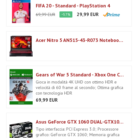
FIFA 20 - Standard - PlayStation 4
29,99 EUR
69,99 EUR
−57%
Acer Nitro 5 AN515-43-R073 Notebook Gaming Portatile, AMD Ryzen 7 3750U, Ram 8 GB DDR4, 512 GB PCIe NVMe SSD, Display 15.6" FHD IPS LED LCD, NVIDIA GeForce GTX 1650 4 GB GDDR5, Windows 10 Home, Nero
Gears of War 5 Standard - Xbox One Codice download
Gioca in modalità 4K UHD con ottimo HDR e
velocità di 60 frame al secondo; Ottima grafica
con tecnologia HDR
69,99 EUR
Asus GeForce GTX 1060 DUAL-GTX1060-3G, Scheda Grafica, 3 GB GDDR3, PCI-E3
Tipo interfaccia: PCI Express 3.0; Processore
grafico: GeForce GTX 1060; Memoria grafica