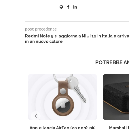
post precedente
Redmi Note 9 si aggiorna a MIUI 12 in Italia e arriv
in un nuovo colore
POTREBBE A
Apple lancia AirTag (2a gen): più
Marshall 