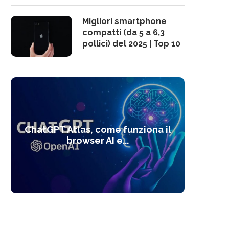
Migliori smartphone
compatti (da 5 a 6,3
pollici) del 2025 | Top 10
10 s
ChatGPT Atlas, come funziona il
Alcolo
Deep
Com
l’ot
browser AI e...
dal
com
f