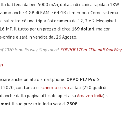
lla batteria da ben 5000 mAh, dotata di ricarica rapida a 18W.
viamo anche 4 GB di RAM e 64 GB di memoria. Come sistema
e sul retro c’è una tripla fotocamera da 12, 2 e 2 Megapixel.
6 MP. Il tutto per un prezzo di circa
169 dollari
, ma con
re-ordine e sarà in vendita dal 26 Agosto.
f 2020 is on its way. Stay tuned.
#OPPOF17Pro
#FlauntItYourWay
20
nciare anche un altro smartphone:
OPPO F17 Pro
. Si
el 2020, con tanto di
schermo curvo
ai lati (220 gradi di
ed anche dalla pagina ufficiale aperta su
Amazon India
) si
ammi
. Il suo prezzo in India sarà di
280€.