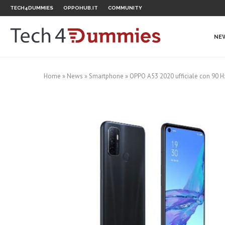
TECH4DUMMIES
OPPOHUB.IT
COMMUNITY
NE
Home
»
News
»
Smartphone
»
OPPO A53 2020 ufficiale con 90 Hz, 