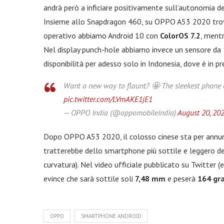
andrà però a inficiare positivamente sull’autonomia de
Insieme allo Snapdragon 460, su OPPO A53 2020 tro
operativo abbiamo Android 10 con
ColorOS 7.2
, mentr
Nel display punch-hole abbiamo invece un sensore da 1
disponibilità per adesso solo in Indonesia, dove è in p
Want a new way to flaunt? 🤩 The sleekest phone o
pic.twitter.com/LVmAKE1jE1
— OPPO India (@oppomobileindia)
August 20, 20
Dopo OPPO A53 2020, il colosso cinese sta per annu
tratterebbe dello smartphone più sottile e leggero d
curvatura). Nel video ufficiale pubblicato su Twitter (
evince che sarà sottile soli
7,48 mm
e peserà
164 gr
OPPO
SMARTPHONE ANDROID