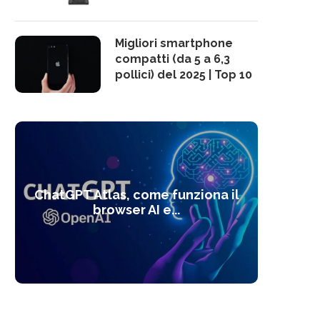
Migliori smartphone
compatti (da 5 a 6,3
pollici) del 2025 | Top 10
10 s
ChatGPT Atlas, come funziona il
Alcolo
Deep
Com
l’ot
browser AI e...
dal
com
f