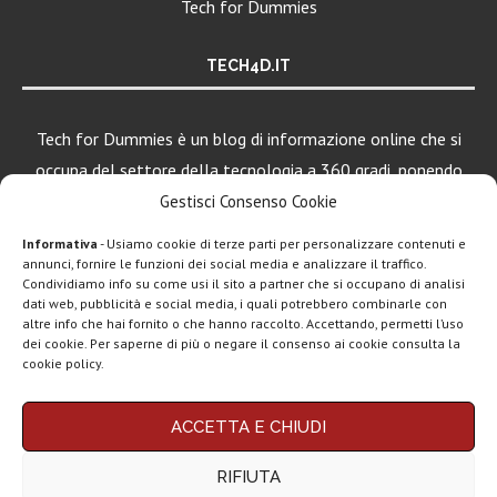
Tech for Dummies
TECH4D.IT
Tech for Dummies è un blog di informazione online che si
occupa del settore della tecnologia a 360 gradi, ponendo
una particolare attenzione al mondo Android, Apple e
Gestisci Consenso Cookie
Windows.
Informativa
- Usiamo cookie di terze parti per personalizzare contenuti e
annunci, fornire le funzioni dei social media e analizzare il traffico.
Condividiamo info su come usi il sito a partner che si occupano di analisi
LEGGI ANCHE
dati web, pubblicità e social media, i quali potrebbero combinarle con
altre info che hai fornito o che hanno raccolto. Accettando, permetti l’uso
ClawdBot
dei cookie. Per saperne di più o negare il consenso ai cookie consulta la
(OpenClaw):
cookie policy.
spopola l’agente
AI per...
Chi siamo
Contatti
Disclaimer
Privacy policy
ACCETTA E CHIUDI
Google AI Plus
Copyright © 2025 Tech4Dummies. Tutti i diritti riservati. Progettato e sviluppato da
Tech4D di Michele Ingelido
- P. IVA 04124050719
disponibile in
RIFIUTA
Questo blog non rappresenta una testata giornalistica in quanto viene aggiornato
Italia:...
senza alcuna periodicità. Non può pertanto considerarsi un prodotto editoriale ai