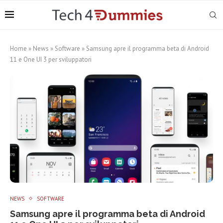
Home
»
News
»
Software
»
Samsung apre il programma beta di Android
11 e One UI 3 per sviluppatori
NEWS
SOFTWARE
Samsung apre il programma beta di Android