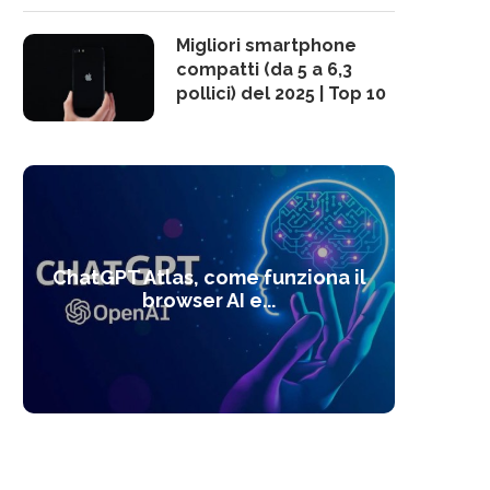
Migliori smartphone
compatti (da 5 a 6,3
pollici) del 2025 | Top 10
10 s
ChatGPT Atlas, come funziona il
Alcolo
Deep
Com
l’ot
browser AI e...
dal
com
f