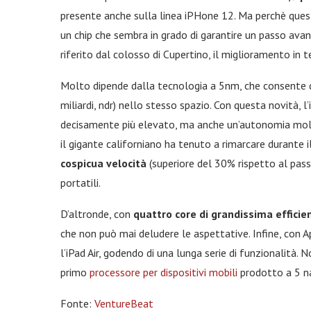
presente anche sulla linea iPHone 12. Ma perchè ques
un chip che sembra in grado di garantire un passo ava
riferito dal colosso di Cupertino, il miglioramento in 
Molto dipende dalla tecnologia a 5nm, che consente 
miliardi, ndr) nello stesso spazio. Con questa novità, l
decisamente più elevato, ma anche un’autonomia molt
il gigante californiano ha tenuto a rimarcare durante 
cospicua velocità
(superiore del 30% rispetto al passa
portatili.
D’altronde, con
quattro core di grandissima efficie
che non può mai deludere le aspettative. Infine, con 
l’iPad Air, godendo di una lunga serie di funzionalità.
primo
processore per dispositivi mobili
prodotto a 5 n
Fonte:
VentureBeat