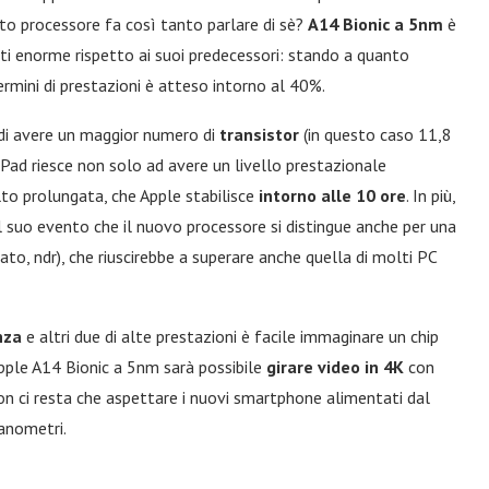
to processore fa così tanto parlare di sè?
A14 Bionic a 5nm
è
nti enorme rispetto ai suoi predecessori: stando a quanto
termini di prestazioni è atteso intorno al 40%.
di avere un maggior numero di
transistor
(in questo caso 11,8
’iPad riesce non solo ad avere un livello prestazionale
o prolungata, che Apple stabilisce
intorno alle 10 ore
. In più,
il suo evento che il nuovo processore si distingue anche per una
to, ndr), che riuscirebbe a superare anche quella di molti PC
nza
e altri due di alte prestazioni è facile immaginare un chip
Apple A14 Bionic a 5nm sarà possibile
girare video in 4K
con
 Non ci resta che aspettare i nuovi smartphone alimentati dal
anometri.