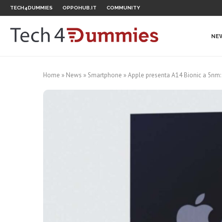
TECH4DUMMIES
OPPOHUB.IT
COMMUNITY
NE
Home
»
News
»
Smartphone
»
Apple presenta A14 Bionic a 5nm: i