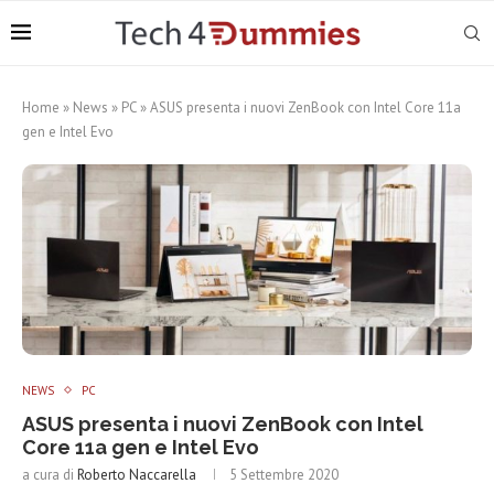
Home
»
News
»
PC
»
ASUS presenta i nuovi ZenBook con Intel Core 11a
gen e Intel Evo
NEWS
PC
ASUS presenta i nuovi ZenBook con Intel
Core 11a gen e Intel Evo
a cura di
Roberto Naccarella
5 Settembre 2020