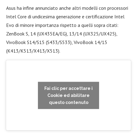
Asus ha infine annunciato anche altri modelli con processori
Intel Core di undicesima generazione e certificazione Intel
Evo di minore importanza rispetto a quelli sopra citati:
ZenBook S, 14 (UX435EA/EG), 13/14 (UX325/UX425),
VivoBook S14/S15 (S433/S533), VivoBook 14/15
(K413/K513/X413/X513).
Fai clic per accettare i
Cookie ed abilitare
questo contenuto