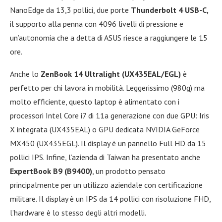
NanoEdge da 13,3 pollici, due porte
Thunderbolt 4 USB-C,
il supporto alla penna con 4096 livelli di pressione e
un’autonomia che a detta di ASUS riesce a raggiungere le 15
ore.
Anche lo
ZenBook 14 Ultralight (UX435EAL/EGL)
è
perfetto per chi lavora in mobilità. Leggerissimo (980g) ma
molto efficiente, questo laptop è alimentato con i
processori Intel Core i7 di 11a generazione con due GPU: Iris
X integrata (UX435EAL) o GPU dedicata NVIDIA GeForce
MX450 (UX435EGL). Il display è un pannello Full HD da 15
pollici IPS. Infine, l’azienda di Taiwan ha presentato anche
ExpertBook B9 (B9400)
, un prodotto pensato
principalmente per un utilizzo aziendale con certificazione
militare. Il display è un IPS da 14 pollici con risoluzione FHD,
l’hardware è lo stesso degli altri modelli.