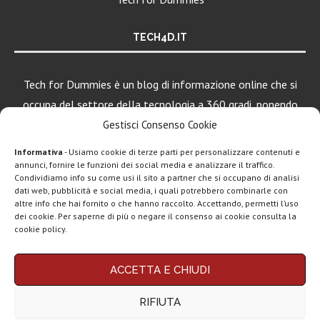
TECH4D.IT
Tech for Dummies è un blog di informazione online che si
occupa del settore della tecnologia a 360 gradi, ponendo
una particolare attenzione al mondo Android, Apple e
Gestisci Consenso Cookie
Windows.
Informativa
- Usiamo cookie di terze parti per personalizzare contenuti e
annunci, fornire le funzioni dei social media e analizzare il traffico.
Condividiamo info su come usi il sito a partner che si occupano di analisi
LEGGI ANCHE
dati web, pubblicità e social media, i quali potrebbero combinarle con
altre info che hai fornito o che hanno raccolto. Accettando, permetti l’uso
ClawdBot
dei cookie. Per saperne di più o negare il consenso ai cookie consulta la
(OpenClaw):
cookie policy.
spopola l’agente
AI per...
Chi siamo
Contatti
Disclaimer
Privacy policy
ACCETTA E CHIUDI
Google AI Plus
Copyright © 2025 Tech4Dummies. Tutti i diritti riservati. Progettato e sviluppato da
Tech4D di Michele Ingelido
- P. IVA 04124050719
disponibile in
RIFIUTA
Questo blog non rappresenta una testata giornalistica in quanto viene aggiornato
Italia:...
senza alcuna periodicità. Non può pertanto considerarsi un prodotto editoriale ai