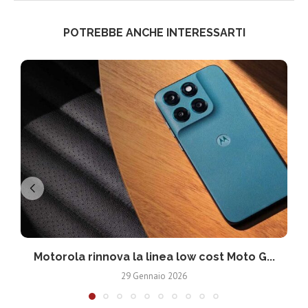
POTREBBE ANCHE INTERESSARTI
Motorola rinnova la linea low cost Moto G...
V
29 Gennaio 2026