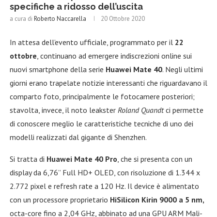
specifiche a ridosso dell’uscita
a cura di
Roberto Naccarella
20 Ottobre 2020
In attesa dell’evento ufficiale, programmato per il
22
ottobre
, continuano ad emergere indiscrezioni online sui
nuovi smartphone della serie
Huawei Mate 40
. Negli ultimi
giorni erano trapelate notizie interessanti che riguardavano il
comparto foto, principalmente le fotocamere posteriori;
stavolta, invece, il noto leakster
Roland Quandt
ci permette
di conoscere meglio le caratteristiche tecniche di uno dei
modelli realizzati dal gigante di Shenzhen.
Si tratta di
Huawei Mate 40 Pro
, che si presenta con un
display da 6,76” Full HD+ OLED, con risoluzione di 1.344 x
2.772 pixel e refresh rate a 120 Hz. Il device è alimentato
con un processore proprietario
HiSilicon Kirin 9000 a 5 nm,
octa-core fino a 2,04 GHz, abbinato ad una GPU ARM Mali-