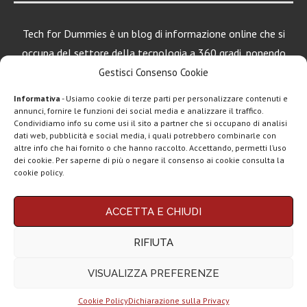
Tech for Dummies è un blog di informazione online che si
occupa del settore della tecnologia a 360 gradi, ponendo
una particolare attenzione al mondo Android, Apple e
Gestisci Consenso Cookie
Windows.
Informativa
- Usiamo cookie di terze parti per personalizzare contenuti e
annunci, fornire le funzioni dei social media e analizzare il traffico.
Condividiamo info su come usi il sito a partner che si occupano di analisi
dati web, pubblicità e social media, i quali potrebbero combinarle con
LEGGI ANCHE
altre info che hai fornito o che hanno raccolto. Accettando, permetti l’uso
dei cookie. Per saperne di più o negare il consenso ai cookie consulta la
Motorola rinnova
cookie policy.
la linea low cost...
Chi siamo
Contatti
Disclaimer
Privacy policy
ACCETTA E CHIUDI
Vivo X200T
Copyright © 2025 Tech4Dummies. Tutti i diritti riservati. Progettato e sviluppato da
Tech4D di Michele Ingelido
- P. IVA 04124050719
ufficiale: flagship
RIFIUTA
Questo blog non rappresenta una testata giornalistica in quanto viene aggiornato
per intenditori...
senza alcuna periodicità. Non può pertanto considerarsi un prodotto editoriale ai
sensi della legge n° 62 del 7.03.2001. Tech4Dummies partecipa al Programma
VISUALIZZA PREFERENZE
Affiliazione Amazon EU, un programma che eroga ai siti una commissione
NexPhone è il
pubblicitaria in cambio di pubblicità e link al sito Amazon.it. In veste di affiliato
primo
Tech4Dummies riceve un guadagno dagli acquisti idonei.
smartphone con...
Cookie Policy
Dichiarazione sulla Privacy