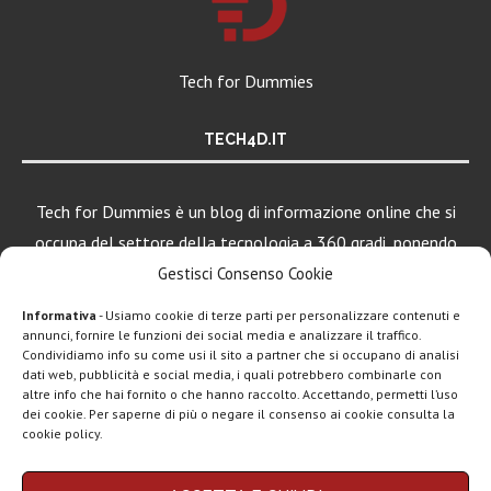
Tech for Dummies
TECH4D.IT
Tech for Dummies è un blog di informazione online che si
occupa del settore della tecnologia a 360 gradi, ponendo
una particolare attenzione al mondo Android, Apple e
Gestisci Consenso Cookie
Windows.
Informativa
- Usiamo cookie di terze parti per personalizzare contenuti e
annunci, fornire le funzioni dei social media e analizzare il traffico.
Condividiamo info su come usi il sito a partner che si occupano di analisi
dati web, pubblicità e social media, i quali potrebbero combinarle con
LEGGI ANCHE
altre info che hai fornito o che hanno raccolto. Accettando, permetti l’uso
dei cookie. Per saperne di più o negare il consenso ai cookie consulta la
Motorola rinnova
cookie policy.
la linea low cost...
Chi siamo
Contatti
Disclaimer
Privacy policy