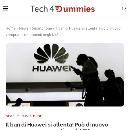
Home
»
News
»
Smartphone
»
Il ban di Huawei si allenta! Può di nuovo
comprare componenti negli USA
NEWS
SMARTPHONE
Il ban di Huawei si allenta! Può di nuovo