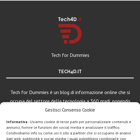
Tech for Dummies
TECH4D.IT
Tech for Dummies è un blog di informazione online che si
occupa del settore della tecnologia a 360 gradi, ponendo
una particolare attenzione al mondo Android, Apple e
Gestisci Consenso Cookie
Windows.
Informativa
- Usiamo cookie di terze parti per personalizzare contenuti e
annunci, fornire le funzioni dei social media e analizzare il traffico.
Condividiamo info su come usi il sito a partner che si occupano di analisi
dati web, pubblicità e social media, i quali potrebbero combinarle con