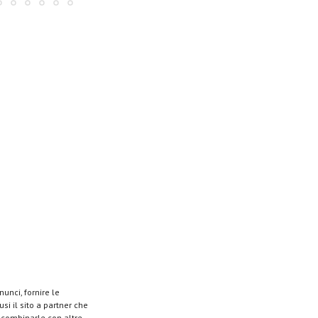
unci, fornire le
si il sito a partner che
o combinarle con altre