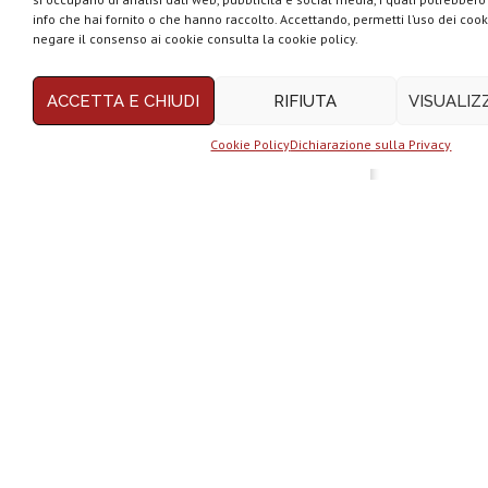
flagship per intenditori...
info che hai fornito o che hanno raccolto. Accettando, permetti l’uso dei cook
negare il consenso ai cookie consulta la cookie policy.
ACCETTA E CHIUDI
RIFIUTA
VISUALI
NexPhone è il primo
smartphone con...
Cookie Policy
Dichiarazione sulla Privacy