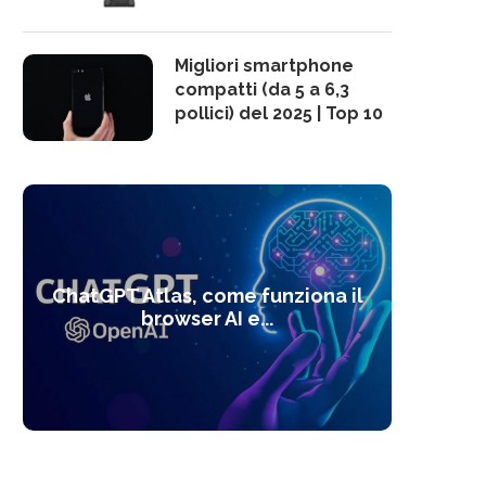
Migliori smartphone
compatti (da 5 a 6,3
pollici) del 2025 | Top 10
10 s
ChatGPT Atlas, come funziona il
Alcolo
Deep
Com
l’ot
browser AI e...
dal
com
f