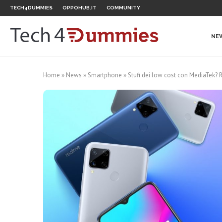
TECH4DUMMIES
OPPOHUB.IT
COMMUNITY
NE
Home
»
News
»
Smartphone
»
Stufi dei low cost con MediaTek?