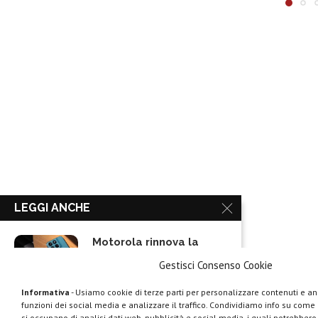
LEGGI ANCHE
Motorola rinnova la
linea low cost...
Gestisci Consenso Cookie
Informativa
- Usiamo cookie di terze parti per personalizzare contenuti e ann
funzioni dei social media e analizzare il traffico. Condividiamo info su come u
Vivo X200T ufficiale:
si occupano di analisi dati web, pubblicità e social media, i quali potrebber