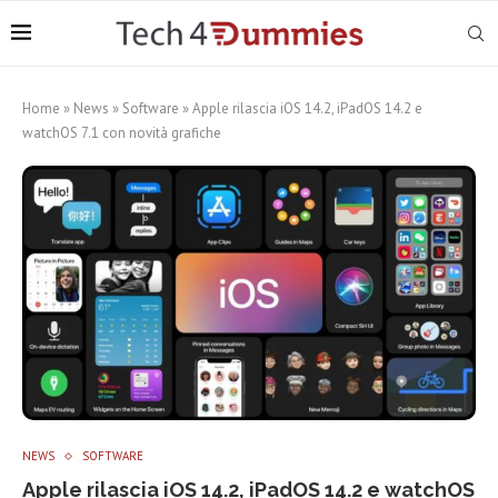
Home
»
News
»
Software
»
Apple rilascia iOS 14.2, iPadOS 14.2 e
watchOS 7.1 con novità grafiche
NEWS
SOFTWARE
Apple rilascia iOS 14.2, iPadOS 14.2 e watchOS