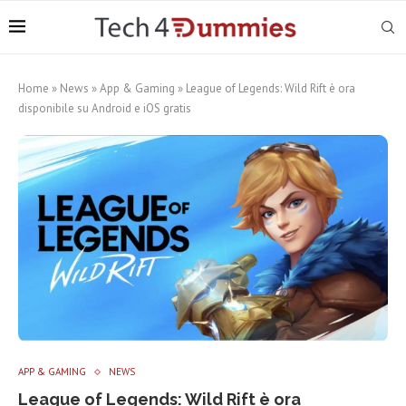
Home
»
News
»
App & Gaming
»
League of Legends: Wild Rift è ora
disponibile su Android e iOS gratis
APP & GAMING
NEWS
League of Legends: Wild Rift è ora