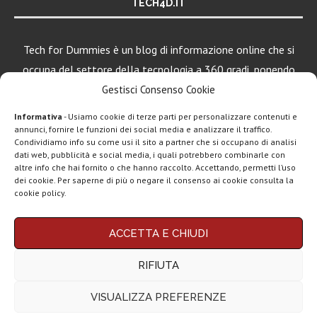
TECH4D.IT
Tech for Dummies è un blog di informazione online che si
occupa del settore della tecnologia a 360 gradi, ponendo
una particolare attenzione al mondo Android, Apple e
Gestisci Consenso Cookie
Windows.
Informativa
- Usiamo cookie di terze parti per personalizzare contenuti e
annunci, fornire le funzioni dei social media e analizzare il traffico.
Condividiamo info su come usi il sito a partner che si occupano di analisi
LEGGI ANCHE
dati web, pubblicità e social media, i quali potrebbero combinarle con
altre info che hai fornito o che hanno raccolto. Accettando, permetti l’uso
ClawdBot
dei cookie. Per saperne di più o negare il consenso ai cookie consulta la
(OpenClaw):
cookie policy.
spopola l’agente
AI per...
Chi siamo
Contatti
Disclaimer
Privacy policy
ACCETTA E CHIUDI
Google AI Plus
Copyright © 2025 Tech4Dummies. Tutti i diritti riservati. Progettato e sviluppato da
Tech4D di Michele Ingelido
- P. IVA 04124050719
disponibile in
RIFIUTA
Questo blog non rappresenta una testata giornalistica in quanto viene aggiornato
Italia:...
senza alcuna periodicità. Non può pertanto considerarsi un prodotto editoriale ai
sensi della legge n° 62 del 7.03.2001. Tech4Dummies partecipa al Programma
VISUALIZZA PREFERENZE
Affiliazione Amazon EU, un programma che eroga ai siti una commissione
ChatGPT Go,
pubblicitaria in cambio di pubblicità e link al sito Amazon.it. In veste di affiliato
arriva il piano