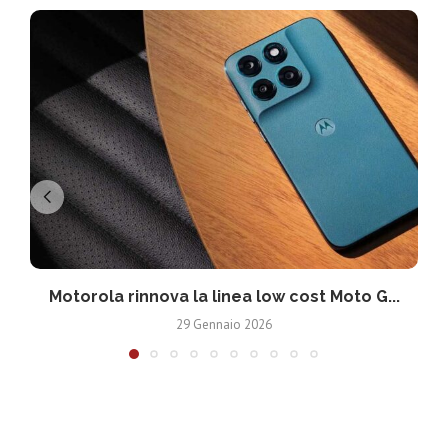
Motorola rinnova la linea low cost Moto G...
V
29 Gennaio 2026