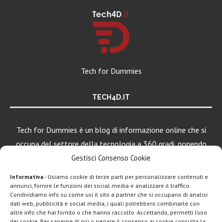
Tech for Dummies
TECH4D.IT
Tech for Dummies è un blog di informazione online che si
occupa del settore della tecnologia a 360 gradi, ponendo
una particolare attenzione al mondo Android, Apple e
Gestisci Consenso Cookie
Windows.
Informativa
- Usiamo cookie di terze parti per personalizzare contenuti e
annunci, fornire le funzioni dei social media e analizzare il traffico.
Condividiamo info su come usi il sito a partner che si occupano di analisi
dati web, pubblicità e social media, i quali potrebbero combinarle con
LEGGI ANCHE
altre info che hai fornito o che hanno raccolto. Accettando, permetti l’uso
dei cookie. Per saperne di più o negare il consenso ai cookie consulta la