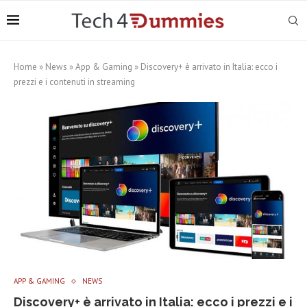
Home
»
News
»
App & Gaming
»
Discovery+ è arrivato in Italia: ecco i
prezzi e i contenuti in streaming
APP & GAMING
NEWS
Discovery+ è arrivato in Italia: ecco i prezzi e i