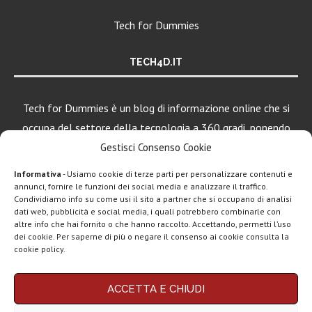
Tech for Dummies
TECH4D.IT
Tech for Dummies è un blog di informazione online che si
occupa del settore della tecnologia a 360 gradi, ponendo
una particolare attenzione al mondo Android, Apple e
Gestisci Consenso Cookie
Windows.
Informativa
- Usiamo cookie di terze parti per personalizzare contenuti e
annunci, fornire le funzioni dei social media e analizzare il traffico.
Condividiamo info su come usi il sito a partner che si occupano di analisi
dati web, pubblicità e social media, i quali potrebbero combinarle con
LEGGI ANCHE
altre info che hai fornito o che hanno raccolto. Accettando, permetti l’uso
dei cookie. Per saperne di più o negare il consenso ai cookie consulta la
Apple lancia
cookie policy.
Creator Studio: un
solo...
Chi siamo
Contatti
Disclaimer
Privacy policy
ACCETTA E CHIUDI
Copyright © 2025 Tech4Dummies. Tutti i diritti riservati. Progettato e sviluppato da
Epic Games, un
Tech4D di Michele Ingelido
- P. IVA 04124050719
gioco di alto...