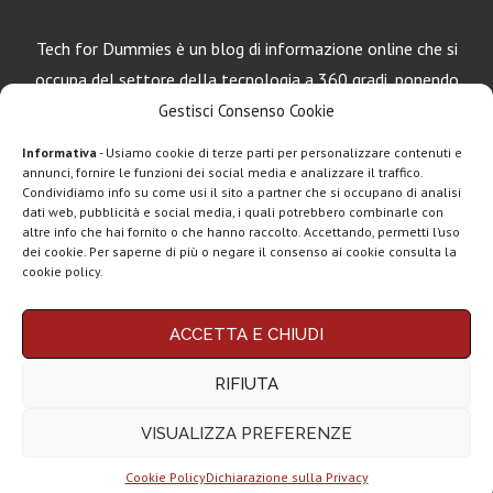
Tech for Dummies è un blog di informazione online che si
occupa del settore della tecnologia a 360 gradi, ponendo
una particolare attenzione al mondo Android, Apple e
Gestisci Consenso Cookie
Windows.
Informativa
- Usiamo cookie di terze parti per personalizzare contenuti e
annunci, fornire le funzioni dei social media e analizzare il traffico.
Condividiamo info su come usi il sito a partner che si occupano di analisi
dati web, pubblicità e social media, i quali potrebbero combinarle con
LEGGI ANCHE
altre info che hai fornito o che hanno raccolto. Accettando, permetti l’uso
dei cookie. Per saperne di più o negare il consenso ai cookie consulta la
Apple lancia
cookie policy.
AirTag (2a gen):
più...
Chi siamo
Contatti
Disclaimer
Privacy policy
ACCETTA E CHIUDI
Copyright © 2025 Tech4Dummies. Tutti i diritti riservati. Progettato e sviluppato da
Marshall Heddon,
Tech4D di Michele Ingelido
- P. IVA 04124050719
musica in
RIFIUTA
Questo blog non rappresenta una testata giornalistica in quanto viene aggiornato
streaming e...
senza alcuna periodicità. Non può pertanto considerarsi un prodotto editoriale ai
sensi della legge n° 62 del 7.03.2001. Tech4Dummies partecipa al Programma
VISUALIZZA PREFERENZE
Affiliazione Amazon EU, un programma che eroga ai siti una commissione
Xiaomi lancia
pubblicitaria in cambio di pubblicità e link al sito Amazon.it. In veste di affiliato
occhiali smart in
Tech4Dummies riceve un guadagno dagli acquisti idonei.
Italia...
Cookie Policy
Dichiarazione sulla Privacy