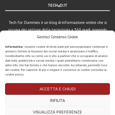
TECH4D.IT
Tech for Dummies è un blog di informazione online che si
occupa del settore della tecnologia a 360 gradi, ponendo
una particolare attenzione al mondo Android, Apple e
Gestisci Consenso Cookie
Windows.
Informativa
- Usiamo cookie di terze parti per personalizzare contenuti e
annunci, fornire le funzioni dei social media e analizzare il traffico.
Condividiamo info su come usi il sito a partner che si occupano di analisi
LEGGI ANCHE
dati web, pubblicità e social media, i quali potrebbero combinarle con
altre info che hai fornito o che hanno raccolto. Accettando, permetti l’uso
ClawdBot
dei cookie. Per saperne di più o negare il consenso ai cookie consulta la
(OpenClaw):
cookie policy.
spopola l’agente
AI per...
Chi siamo
Contatti
Disclaimer
Privacy policy
ACCETTA E CHIUDI
Google AI Plus
Copyright © 2025 Tech4Dummies. Tutti i diritti riservati. Progettato e sviluppato da
Tech4D di Michele Ingelido
- P. IVA 04124050719
disponibile in
RIFIUTA
Questo blog non rappresenta una testata giornalistica in quanto viene aggiornato
Italia:...
senza alcuna periodicità. Non può pertanto considerarsi un prodotto editoriale ai
sensi della legge n° 62 del 7.03.2001. Tech4Dummies partecipa al Programma
VISUALIZZA PREFERENZE
Affiliazione Amazon EU, un programma che eroga ai siti una commissione
ChatGPT Go,