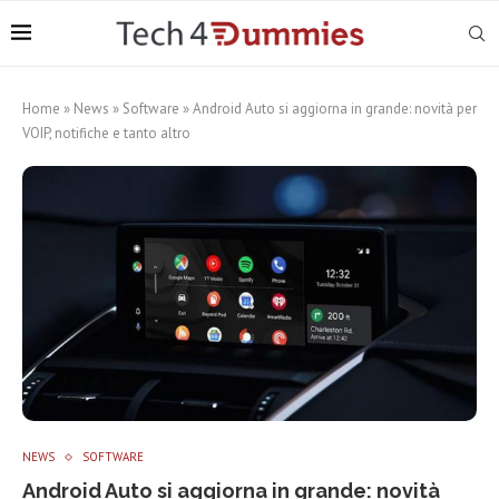
Home
»
News
»
Software
»
Android Auto si aggiorna in grande: novità per
VOIP, notifiche e tanto altro
NEWS
SOFTWARE
Android Auto si aggiorna in grande: novità