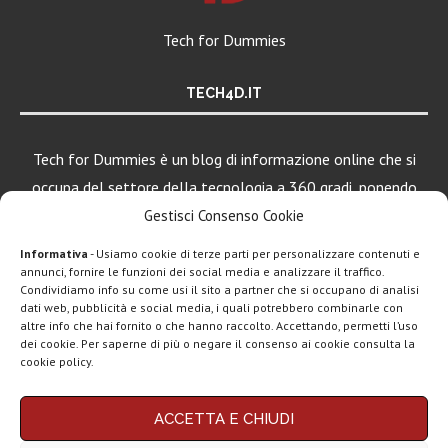
Tech for Dummies
TECH4D.IT
Tech for Dummies è un blog di informazione online che si
occupa del settore della tecnologia a 360 gradi, ponendo
una particolare attenzione al mondo Android, Apple e
Gestisci Consenso Cookie
Windows.
Informativa
- Usiamo cookie di terze parti per personalizzare contenuti e
annunci, fornire le funzioni dei social media e analizzare il traffico.
Condividiamo info su come usi il sito a partner che si occupano di analisi
LEGGI ANCHE
dati web, pubblicità e social media, i quali potrebbero combinarle con
altre info che hai fornito o che hanno raccolto. Accettando, permetti l’uso
ClawdBot
dei cookie. Per saperne di più o negare il consenso ai cookie consulta la
(OpenClaw):
cookie policy.
spopola l’agente
AI per...
Chi siamo
Contatti
Disclaimer
Privacy policy
ACCETTA E CHIUDI
Google AI Plus
Copyright © 2025 Tech4Dummies. Tutti i diritti riservati. Progettato e sviluppato da
Tech4D di Michele Ingelido
- P. IVA 04124050719
disponibile in