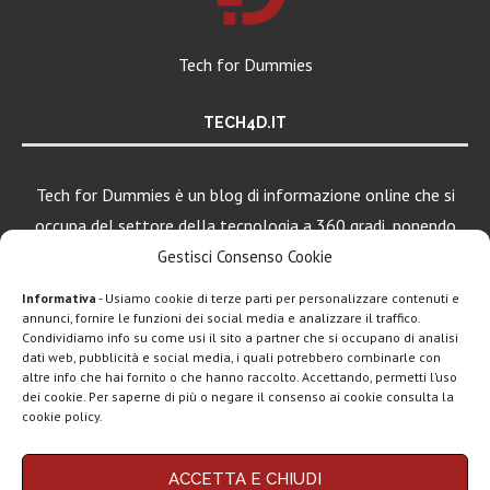
Tech for Dummies
TECH4D.IT
Tech for Dummies è un blog di informazione online che si
occupa del settore della tecnologia a 360 gradi, ponendo
una particolare attenzione al mondo Android, Apple e
Gestisci Consenso Cookie
Windows.
Informativa
- Usiamo cookie di terze parti per personalizzare contenuti e
annunci, fornire le funzioni dei social media e analizzare il traffico.
Condividiamo info su come usi il sito a partner che si occupano di analisi
dati web, pubblicità e social media, i quali potrebbero combinarle con
LEGGI ANCHE
altre info che hai fornito o che hanno raccolto. Accettando, permetti l’uso
dei cookie. Per saperne di più o negare il consenso ai cookie consulta la
iPad Pro, MacBook
cookie policy.
Pro e Vision...
Chi siamo
Contatti
Disclaimer
Privacy policy
ACCETTA E CHIUDI