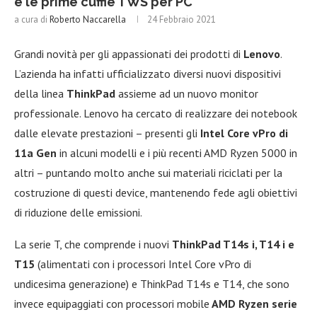
e le prime cuffie TWS per PC
a cura di
Roberto Naccarella
24 Febbraio 2021
Grandi novità per gli appassionati dei prodotti di
Lenovo
.
L’azienda ha infatti ufficializzato diversi nuovi dispositivi
della linea
ThinkPad
assieme ad un nuovo monitor
professionale. Lenovo ha cercato di realizzare dei notebook
dalle elevate prestazioni – presenti gli
Intel Core vPro di
11a Gen
in alcuni modelli e i più recenti AMD Ryzen 5000 in
altri – puntando molto anche sui materiali riciclati per la
costruzione di questi device, mantenendo fede agli obiettivi
di riduzione delle emissioni.
La serie T, che comprende i nuovi
ThinkPad T14s i, T14 i e
T15
(alimentati con i processori Intel Core vPro di
undicesima generazione) e ThinkPad T14s e T14, che sono
invece equipaggiati con processori mobile
AMD Ryzen serie